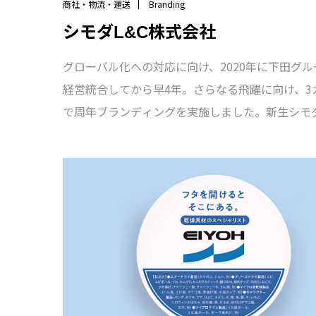
商社・物流・運送
Branding
シモダL&C株式会社
グローバル化への対応に向け、2020年に下田グル
経営統合してから早4年。さらなる飛躍に向け、3
で周年ブランディングを実施しました。新生シモ
プらしさの言語化に向け策定したスローガンは「
つくり、こたえる。」。ミッション「挑む企業を
新をつくる。」、ビジョン「共創の種をまき、持
社会を育む。」を掲げ、100周年を契機に社名をシ
株式会社に改め、さらなる飛躍を目指します。