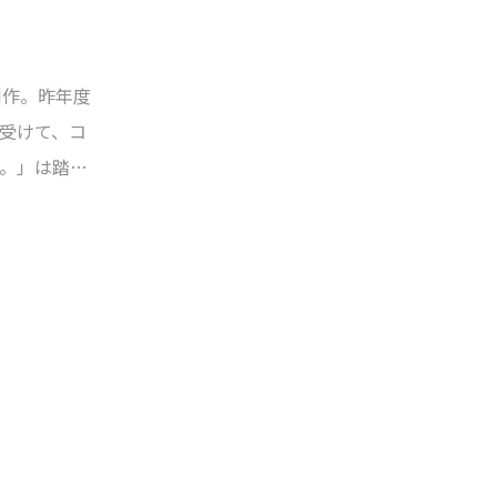
制作。昨年度
受けて、コ
。」は踏襲
デルを起用
せるカット
たちの笑顔
います。