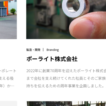
に、社員の方々の働く様子や、雰囲気の良さを
多く使用することで「人を思う企業」という企
浮かび上がるビジュアル開発を目指しました。
製造・開発
Branding
ポーライト株式会社
2022年に創業70周年を迎えたポーライト株式
ーポレート
まで会社を支え続けてくれた社員とそのご家族
支える吸
持ちを伝えるための周年事業を企画しました。
3年）から
でポーライトのことを話すキッカケとなってほ
し続ける
一人ひとりが日々の仕事に誇りを持つキッカケ
すべての