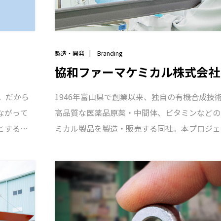
製造・開発
Branding
協和ファーマケミカル株式会社
。だから
1946年富山県で創業以来、独自の有機合成技
ながって
高品質な医薬品原薬・中間体、ビタミンなどの
とする
ミカル製品を製造・販売する同社。本プロジェ
ルを計
長年使用してきたコーポレートサイトの情報を
はじめ、
たなコンセプトのもとVI統一を図りました。
テイン製
トとして「chemistry」をご提案。事業内容
内外を問
さまざまな年代・職種の社員が協力し合う社風
ました。
います。コーポレートカラーを効果的に使用す