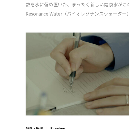
数を水に留め置いた、まったく新しい健康水がこの「
Resonance Water（バイオレゾナンスウォータ
動、そして周波数の領域は、科学要素が強く、難
入稿から制作がスタートしましたが、一般消費者
の魅力や優位性が分かりやすく伝わるよう、すべ
をリライトし、映像・写真・図解などを用いて表
の特徴である「振動や周波数」が伝わるようデザ
した。
製造・開発
Branding