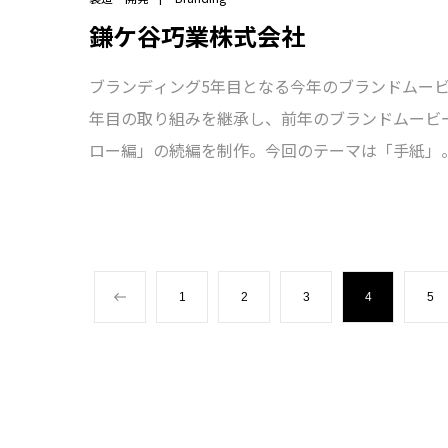
鎌ケ谷巧業株式会社
ブランディング5年目となる今年のブランドムービ
年目の取り組みを継承し、前年のブランドムービ
ロー編」の続編を制作。今回のテーマは「手紙」
キーワードに、鎌ケ谷巧業で働く父と娘の日常に
スしたヒューマンドラマで「まっすぐ、強く。」
ドコンセプトを表現しました。
1
2
3
4
5