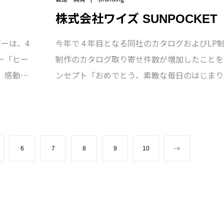
株式会社ワイズ SUNPOCKET
今年で４年目となる同社のカタログおよびLP
ーは、4
制作のカタログ取り寄せ件数が増加したことを
ー「ヒー
ンセプト「おめでとう、素敵な毎日のはじまり
。感動を
し、ブラッシュアップを行いました。キッズモ
フォーカ
した楽しくかわいらしい学校生活をイメージさ
のブラン
を撮り下ろし、ストーリー性を重視した子ども
が見えるコミュニケーションツールに仕上げて
6
7
8
9
10