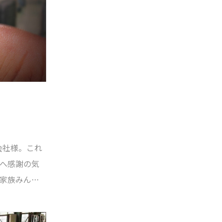
表す写真を
業の性格が
会社様。これ
へ感謝の気
家族みんな
しい。社員
になってほ