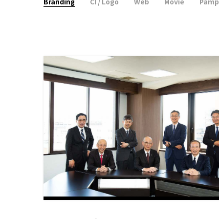
Branding
CI / Logo
Web
Movie
Pamp