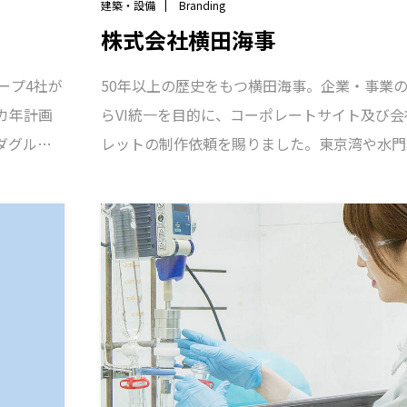
建築・設備
Branding
株式会社横田海事
ープ4社が
50年以上の歴史をもつ横田海事。企業・事業
カ年計画
らVI統一を目的に、コーポレートサイト及び
ダグルー
レットの制作依頼を賜りました。東京湾や水門
つなぎ、
ローン撮影には厳しい規制がかかり許可申請も
つなぎ、革
ため、管轄省庁を廻り撮影許可を取得。工事作
続可能な
縫って各種撮影を実施。所有船舶の紹介はもち
モダL&C
と、施工実績を多数掲載できるようWebサイ
マイズCMSを導入しています。