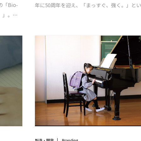
Bio-
年に50周年を迎え、「まっすぐ、強く。」と
ー）」。振
ンを掲げた鎌ケ谷巧業株式会社。その５年後と
解な情報
は、その想いを継承し、より強め、深めていく
にも商品
みと位置づけました。100周年という未来の大
ての原稿
据え、次なる５年に向けたブランド浸透への取
現。商品
提案させて頂きました。
インしま
製造・開発
Branding