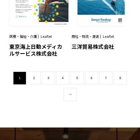
医療・福祉・介護
Leaflet
商社・物流・運送
Leaflet
東京海上日動メディカ
三洋貿易株式会社
ルサービス株式会社
1
2
3
4
5
6
7
8