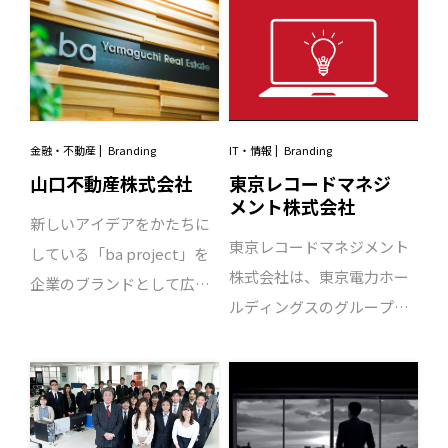
ていました。ご相談当初
る、ブランド表現を目指し
グを支援していきます。
てきたビューティガレー
は、このバルイベントを広
ました。
ジ。東証一部上場を目前に
く認知させるプロモーショ
控えたタイミングで、自社
ンのご相談として始まった
の提供する価値をブランド
プロジェクトでしたが、私
メッセージとして具現化し
金融・不動産
Branding
IT・情報
Branding
たちからのご提案は「グル
たいと。と企業ブランディ
山口不動産株式会社
東京レコードマネジ
メフェス」の開催。プロモ
メント株式会社
ングのご相談を受け、プロ
ーションに多くの予算を投
新しいアイデアをかたちに
ジェクトがスタートしまし
下するのではなく、地域の
東京レコードマネジメント
している「ba project」を
た。 はじめに行ったのは、
飲食店がフェスに出店し、
株式会社は、東京電力ホー
企業のブランドとして広く
アイデンティティの定義。
産学官と連携することで地
ルディングスのグループ企
伝えることが今回のミッシ
オリエンテーションからヒ
域住民とのコミュニケーシ
業ですが、従来まで確立さ
ョン。武藤CEOとさまざま
アリングを重ね、ビューテ
ョンを図り、各店舗の認知
れた自社らしさやグループ
な角度からディスカッショ
ィーガレージの独自性を探
度向上から地域を活性化し
企業らしさがなく、ステー
ンを重ねた結果、同社は
すことから始まりました。
ていく取り組みを企画しま
クホルダーに自社のアイデ
「最も大塚の街をよく知る