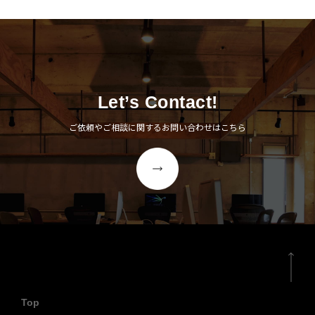
クス産業を支えてきた実績
を策定。名刺、封筒などの
や企業姿勢、小さいけれど
ステーショナリーも一新
キラリと光る存在感を伝え
し、企業VI、採用VIの統一
ていくために、コンセプト
を図りました。
ブック制作をはじめとし
Let’s Contact!
た、企業ブランディングプ
ご依頼やご相談に関するお問い合わせはこちら
ロジェクトが始動しまし
た。
Top