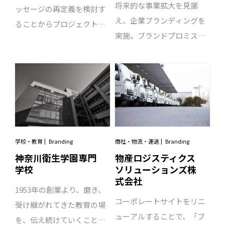
将来的な事業拡大を見据
ッセージの再定義を検討す
え、企業ブランディングを
ることからプロジェクトは
実施。ブランドプロミスを
スタートしました。CI全体
体現したシンボルマークや
の見直しに先駆けて先行し
メッセージ開発をはじめ、
たのは会社案内パンフレッ
多くのコミュニケーション
トの刷新。次いでタグライ
ツールを制作し、コーポレ
ン開発、ロゴマーク開発、
ートブランドのイメージ統
ステーショナリー開発、ロ
一を図りました。同一のイ
ードサインと、ひとつずつ
メージを継続的に発信しつ
学校・教育
Branding
商社・物流・運送
Branding
丁寧にVI開発を行い、企業
づけることで、より強固な
神奈川衛生学園専門
物産ロジスティクス
ブランディングを図りまし
学校
ソリューションズ株
ブランドを確立していきま
た。
式会社
す。
1953年の創業より、磨き、
コーポレートサイトをリニ
受け継がれてきた教育の場
ューアルすることで、「ブ
を、伝え続けていくこと。