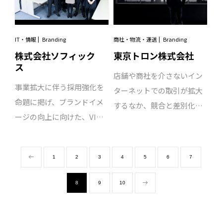
導き出した答えは「既成概
した。そのモチーフとした
ンティティを伝え切れてい
企業のひとつである」こと
念にとらわれず、業界に新
のが「オニ公園」の愛称で
ませんでした。そこで着手
を強みとして打ち出すこと
たな風を吹き込む姿勢」そ
地域に親しみのある錦第二
したのが、東京電力グルー
を提案。「街の歴史を知る
IT・情報
Branding
商社・物流・運送
Branding
のもの。中古美容機器の取
公園。本格的な地域ブラン
プのVIに準拠した企業ブラ
我々の仕事は、常に街への
株式会社ソフィック
東京トロン株式会社
り扱いやITを活用した革新
ディングに向けた取り組み
ンディング・プロジェク
愛がベースにある。」と話
ス
的なサービス展開など、業
店舗や商社を介さないイン
がスタートしました。
ト。従来まで、まとまりの
すCEOの言葉こそがプロジ
事業拡大に伴う採用強化を
界を変革し続けてきた姿勢
ターネットでの取引が拡大
なかったコミュニケーショ
ェクトの要だと考え、クリ
命題に掲げ、ブランドイメ
そのものをコアに設定し、
するなか、競合と差別化す
ンツールを一新し、グルー
エイティブにも反映させて
ージの向上に向けた、VI開
掲げたコンセプトは「美容
るコミュニケーションツー
プのVIカラーとなる赤色を
いきました。
発プロジェクトがスタート
業界の変革者（BEAUTY
ルが求められていました。
ベースとしたデザインへと
しました。従来のロゴマー
INDUSTRY
ミーティングを重ね、すべ
フルリニューアルを図りま
1
2
3
4
5
6
7
クを継承してのVI開発とな
INNOVATOR）」。ここか
きことを議論した結果、企
した。
ったことから、企業VIは
ら、ビューティーガレージ
業や事業概要を伝えるだけ
8
9
10
「青」、採用VIは「オレン
第二章の新たなブランドス
でなく、東京の下町で20年
ジ」をキーカラーに据え、
トーリーが幕を開けます。
以上にわたりエレクトロニ
デザインのトーン＆マナー