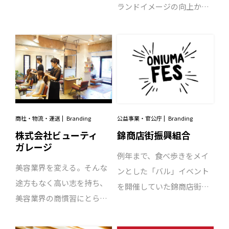
ランドイメージの向上から
質の高い教育を、多くの学
社員のモチベーションアッ
生たちに伝えていくこと。
プを図りたい」とのご相談
それが私たちに求められる
を受け、企業ブランド構築
クリエイティブの命題。少
プロジェクトはスタートし
子高齢化により熾烈な学生
ました。同社の強みは、30
獲得が繰り広げられる教育
年にわたりコンビニ物流を
業界。その中でもキラリと
支えてきた安定性と、失敗
光るブランドであること
商社・物流・運送
Branding
公益事業・官公庁
Branding
を恐れず革新的な物流シス
を、「質の高い教育で、命
株式会社ビューティ
錦商店街振興組合
テムを生み出してきたスピ
ガレージ
を衛る人材を育てる」のブ
例年まで、食べ歩きをメイ
リット。ヒアリングを重ね
ランドコンセプトと、その
美容業界を変える。そんな
ンとした「バル」イベント
て決定した「革新をつく
コンセプトに基づくブレの
途方もなく高い志を持ち、
を開催していた錦商店街で
り、安心をつなぐ。」とい
ないデザインで、しっかり
美容業界の商慣習にとらわ
は、バルイベントの認知度
うコンセプトのもと、事
と伝え続けることで、神奈
れないビジネスを展開する
の低迷に大きな課題を抱え
業・サービスの強みを伝え
川衛生学園のブランディン
ことで、業界を変革し続け