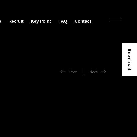
a
Recruit
Key Point
FAQ
Contact
Download
Prev
Next