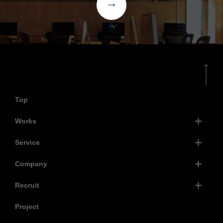
Top
Works
Service
Company
Recruit
Project