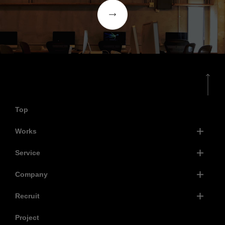
Top
Works
Service
Company
Recruit
Project