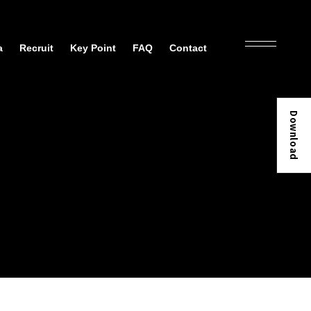
a
Recruit
Key Point
FAQ
Contact
Download