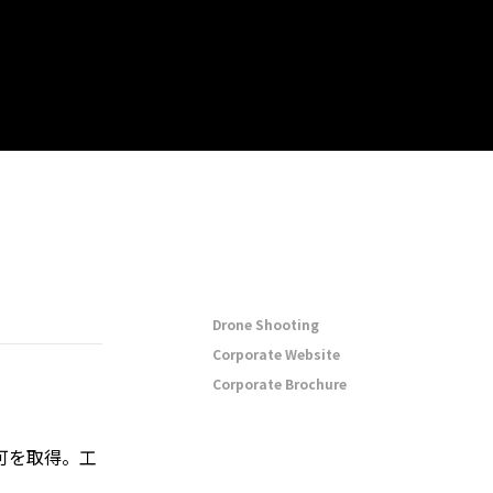
Drone Shooting
Corporate Website
Corporate Brochure
可を取得。工