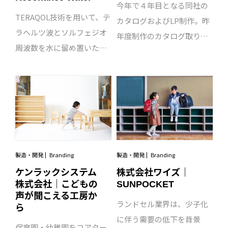
今年で４年目となる同社の
TERAQOL技術を用いて、テ
カタログおよびLP制作。昨
ラヘルツ波とソルフェジオ
年度制作のカタログ取り寄
周波数を水に留め置いた、
せ件数が増加したことを受
まったく新しい健康水がこ
けて、コンセプト「おめで
の「Bio-Resonance
とう、素敵な毎日のはじま
Water（バイオレゾナンス
り。」は踏襲し、ブラッシ
ウォーター）」。振動、そ
ュアップを行いました。キ
して周波数の領域は、科学
ッズモデルを起用した楽し
要素が強く、難解な情報入
くかわいらしい学校生活を
稿から制作がスタートしま
製造・開発
Branding
製造・開発
Branding
イメージさせるカットを撮
したが、一般消費者にも商
ケンラックシステム
株式会社ワイズ｜
り下ろし、ストーリー性を
株式会社｜こどもの
SUNPOCKET
品の魅力や優位性が分かり
重視した子どもたちの笑顔
声が聞こえる工房か
やすく伝わるよう、すべて
が見えるコミュニケーショ
ランドセル業界は、少子化
ら
の原稿をリライトし、映
ンツールに仕上げていま
に伴う需要の低下を背景
保育園・幼稚園をコアター