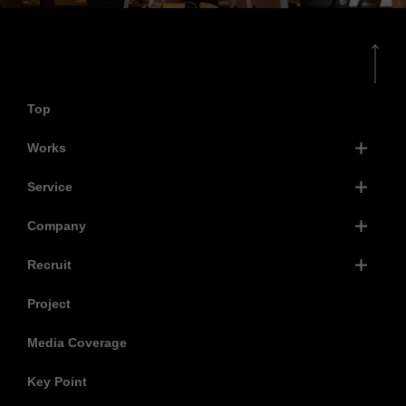
込められていることが伝わ
うに、明るく温かな印象を
るネーミングを、商品ごと
与えるイラストを描き起こ
に開発しました。
しデザインしました。ま
た、カタログのデザイント
Top
ーンを踏まえ、ブランドサ
イトも一新。ブランドイメ
Works
ージの統一と同時に、ユー
Service
ザビリティの向上を図りま
した。
Company
Recruit
Project
Media Coverage
Key Point