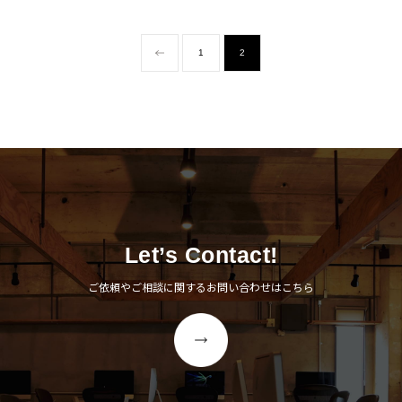
て自社で運営する保育園か
ンドセルは、構造での差別
ランディング・プロジェク
両親が子どもを想う視点」
らの要望で出来ているとい
化が難しいゆえにブランド
トがスタートしました。は
で大切に企画・制作してい
う事実。そして、その保育
1
2
のイメージが大切です。こ
じめに着手したのは、ブラ
く製品の数々を表現するに
園は、同じビル内に構えて
の事実を踏まえ、お子さま
ンドコンセプトの開発。
あたり、本年度のテーマに
います。これらを踏まえ、
と親御さま、両方の心にし
「ついていく、つれてい
「リアル」に設定。キャス
「こどもの声が聞こえる工
っかりと届けるカタログ制
く。」のメッセージを開発
ティングからロケ地選定、
房から」のネーミングを提
作をご提案しました。コン
し、VIのキャッチコピーと
そして数々の撮影を行うに
案。こどもたちに近い眼差
セプトは「一緒に選ぼ
しました。従来の松葉杖に
あたり、徹底的なリアルを
しで商品開発を行う、こど
う」。お子さまには楽しみ
あるネガティブな固定概念
追求し、ブランドの魅力を
も専用家具ブランドとして
ながら商品を選べるカード
を払拭し、アクティブな松
Let’s Contact!
表現していきました。
のポジションを確立する戦
タイプを、親御さまには機
葉杖を伝えるVIを提案。ど
ご依頼やご相談に関するお問い合わせはこちら
略です。商品名において
能性をわかりやすく整理し
こにでも行ける、何でもで
も、「机」や「椅子」など
た冊子タイプのカタログを
きる。そんな松葉杖ブラン
のような無機質なものでは
提案。サンポケットの名前
ドからの想いを込めてVI開
なく、こども達への想いが
の由来である「太陽」のよ
発を行いました。