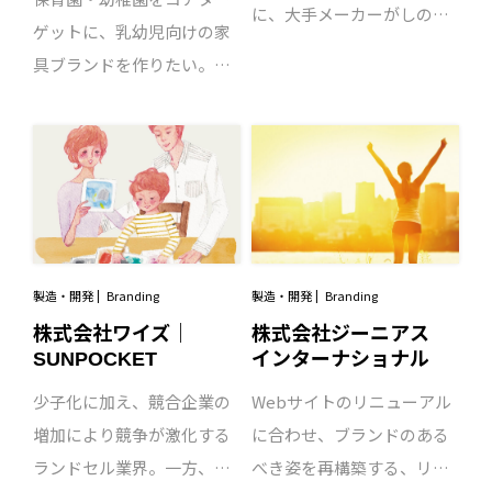
像・写真・図解などを用い
す。
に、大手メーカーがしのぎ
ゲットに、乳幼児向けの家
て表現。商品の特徴である
を削る状況にあるなか、異
具ブランドを作りたい。そ
「振動や周波数」が伝わる
業種からの新規参入も相次
んなご依頼からプロジェク
ようデザインしました。
ぎ、熾烈なシェア獲得競争
トはスタートしました。現
が繰り広げられています。
状分析においてマーケット
そんな折、サンリオランド
調査を行うと「自然素材」
セルの代名詞として人気を
や「知育」を売りにした乳
博すSUNPOCKETより「ブ
幼児向け家具ブランドが溢
ランドイメージの刷新を行
れていることが分かり、い
製造・開発
Branding
製造・開発
Branding
いたい」とお声がけ頂き、
かに独自性を持って新ブラ
株式会社ワイズ｜
株式会社ジーニアス
リブランディングプロジェ
SUNPOCKET
インターナショナル
ンドをリリースするかが、
クトがスタートしました。
当面の課題となりました。
少子化に加え、競合企業の
Webサイトのリニューアル
前年のクリエイティブに続
そこで着目したのが、ここ
増加により競争が激化する
に合わせ、ブランドのある
き、ブランディング2年目の
で開発する新商品は、すべ
ランドセル業界。一方、ラ
べき姿を再構築する、リブ
取り組みとなる今回。「ご