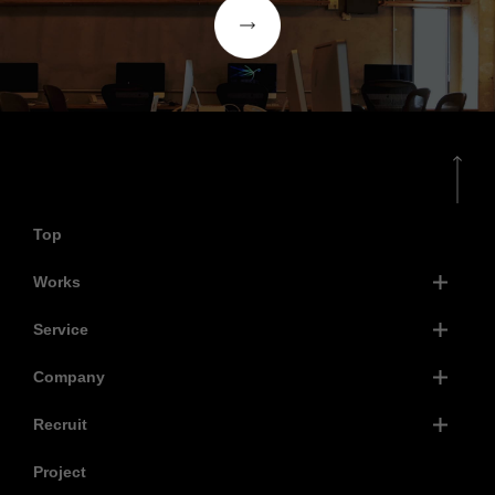
Top
Works
Service
Company
Recruit
Project