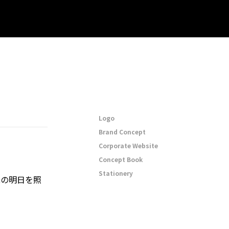
Logo
Brand Concept
Corporate Website
Concept Book
Stationery
様の明日を照