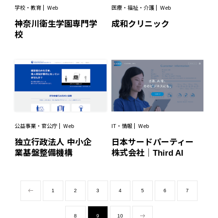
学校・教育
Web
医療・福祉・介護
Web
神奈川衛生学園専門学
成和クリニック
校
公益事業・官公庁
Web
IT・情報
Web
独立行政法人 中小企
日本サードパーティー
業基盤整備機構
株式会社｜Third AI
1
2
3
4
5
6
7
8
9
10