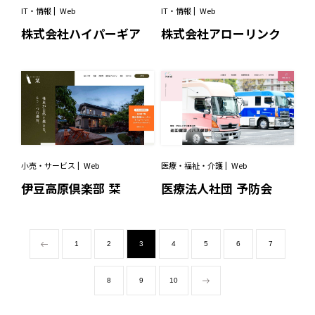
IT・情報
Web
IT・情報
Web
株式会社ハイパーギア
株式会社アローリンク
小売・サービス
Web
医療・福祉・介護
Web
伊豆高原倶楽部 栞
医療法人社団 予防会
1
2
3
4
5
6
7
8
9
10