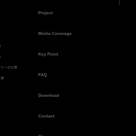
Project
Media Coverage
事
Key Point
事
イナーの仕事
FAQ
仕事
Download
Contact