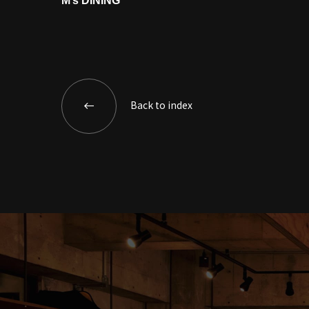
M’s DINING
Back to index