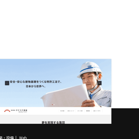
築・設備
Web