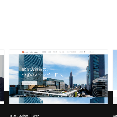
金融・不動産
Web
建