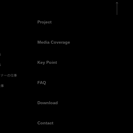
Project
Media Coverage
事
Key Point
事
イナーの仕事
FAQ
仕事
Download
Contact