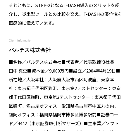
るとともに、STEP-2となるT-DASH導入のメリットを紹
介し、従来型ツールとの比較を交え、T-DASHの優位性を
直感的に伝えています。
Client Information
バルテス株式会社
■名称／バルテス株式会社■代表者／代表取締役社長
田中 真史■資本金／9,000万円■設立／2004年4月19日■
所在地／大阪本社：大阪府大阪市西区阿波座、東京本
社：東京都千代田区麹町、東京第2テストセンター：東京
都千代田区麹町、東京第3テストセンター：東京都千代田
区麹町、名古屋オフィス：愛知県名古屋市中区丸の内、
福岡オフィス：福岡県福岡市博多区博多駅前■証券コー
ド／4442（東京証券取引所マザーズ）■主事業／ソフト