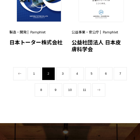
製造・開発
Pamphlet
公益事業・官公庁
Pamphlet
日本トーター株式会社
公益社団法人 日本皮
膚科学会
1
2
3
4
5
6
7
8
9
10
11