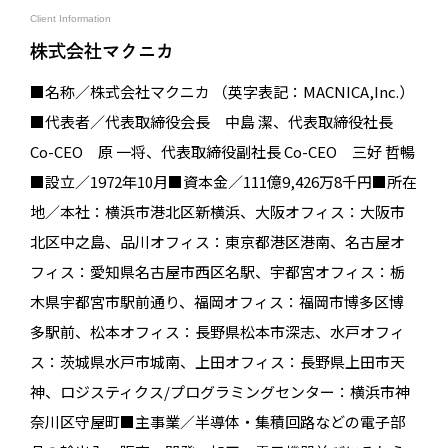
Client Information
株式会社マクニカ
■名称／株式会社マクニカ （英字表記：MACNICA,Inc.）
■代表者／代表取締役会長 中島 潔、代表取締役社長
Co-CEO 原 一将、代表取締役副社長 Co-CEO 三好 哲暢
■設立／1972年10月■資本金／111億9,426万8千円■所在
地／本社：横浜市港北区新横浜、大阪オフィス：大阪市
北区中之島、品川オフィス：東京都港区港南、名古屋オ
フィス：愛知県名古屋市西区名駅、宇都宮オフィス：栃
木県宇都宮市駅前通り、福岡オフィス：福岡市博多区博
多駅前、松本オフィス：長野県松本市深志、水戸オフィ
ス：茨城県水戸市城南、上田オフィス：長野県上田市天
神、ロジスティクス/プログラミングセンター：横浜市神
奈川区守屋町■主事業／半導体・集積回路などの電子部