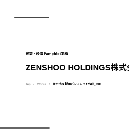
東京のブランディング会社
建築・設備 Pamphlet実績
ZENSHOO HOLDINGS株
Top
Works
住宅建設 採用パンフレット作成_799