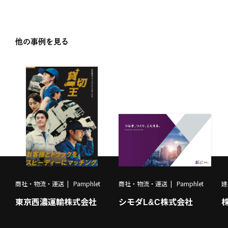
他の事例を見る
商社・物流・運送
Pamphlet
商社・物流・運送
Pamphlet
建
東京西濃運輸株式会社
シモダL&C株式会社