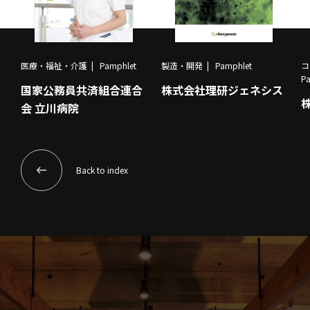
医療・福祉・介護
Pamphlet
製造・開発
Pamphlet
コ
P
国家公務員共済組合連合
株式会社理研ジェネシス
会 立川病院
Back to index