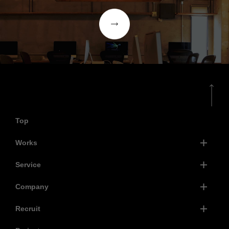
Top
Works
Service
Company
Recruit