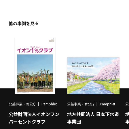
他の事例を見る
公益事業・官公庁
Pamphlet
公益事業・官公庁
Pamphlet
公
公益財団法人イオンワン
地方共同法人 日本下水道
パーセントクラブ
事業団