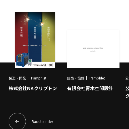
製造・開発
Pamphlet
建築・設備
Pamphlet
公
株式会社NKクリプトン
有限会社青木空間設計
Back to index