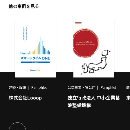
他の事例を見る
建築・設備
Pamphlet
公益事業・官公庁
Pamphlet
商
株式会社Looop
独立行政法人 中小企業基
盤整備機構