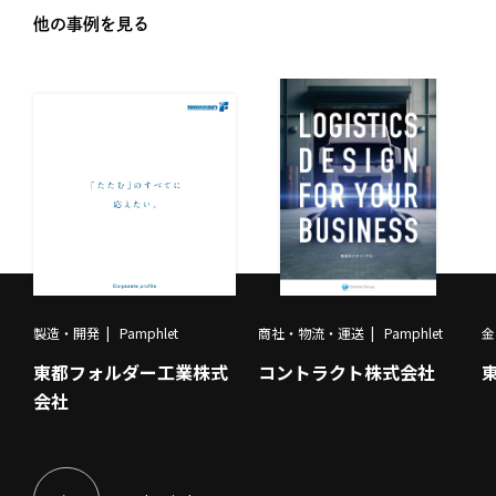
他の事例を見る
製造・開発
Pamphlet
商社・物流・運送
Pamphlet
金
東都フォルダー工業株式
コントラクト株式会社
会社