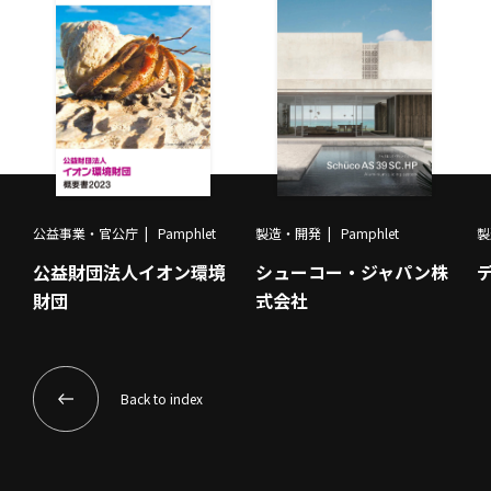
公益事業・官公庁
Pamphlet
製造・開発
Pamphlet
製
公益財団法人イオン環境
シューコー・ジャパン株
財団
式会社
Back to index