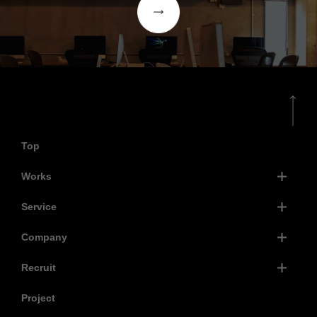
Top
Works
Service
Company
Recruit
Project