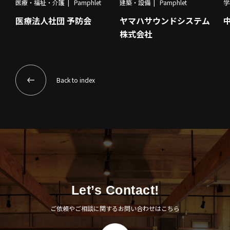
医療・福祉・介護
Pamphlet
建築・設備
Pamphlet
学
医療法人社団 予防会
ヤマハサウンドシステム
株式会社
Back to index
Let’s Contact!
ご依頼やご相談に関するお問い合わせはこちら