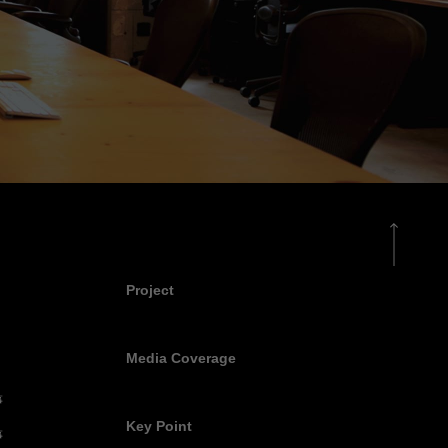
Project
Media Coverage
事
Key Point
事