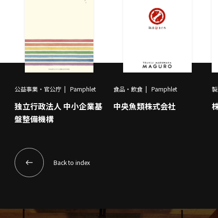
公益事業・官公庁
Pamphlet
食品・飲食
Pamphlet
製
独立行政法人 中小企業基
中央魚類株式会社
盤整備機構
Back to index