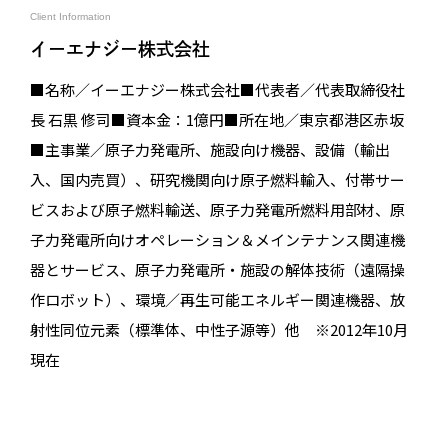
Client Information
イーエナジー株式会社
■名称／イーエナジー株式会社■代表者／代表取締役社
長 石黒 修司■資本金：1億円■所在地／東京都港区赤坂
■主事業／原子力発電所、施設向け機器、設備（輸出
入、国内売買）、研究機関向け原子燃料輸入、付帯サー
ビスおよび原子燃料輸送、原子力発電所燃料用部材、原
子力発電所向けオペレーション＆メインテナンス関連機
器とサービス、原子力発電所・施設の解体技術（遠隔操
作ロボット）、環境／再生可能エネルギー関連機器、放
射性同位元素（標準体、中性子源等）他 ※2012年10月
現在