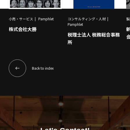
小売・サービス
Pamphlet
コンサルティング・人材
製
Pamphlet
株式会社大勝
税理士法人 税務総合事務
所
Back to index