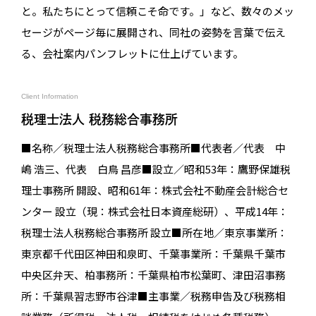
と。私たちにとって信頼こそ命です。」など、数々のメッ
セージがページ毎に展開され、同社の姿勢を言葉で伝え
る、会社案内パンフレットに仕上げています。
Client Information
税理士法人 税務総合事務所
■名称／税理士法人税務総合事務所■代表者／代表 中
嶋 浩三、代表 白鳥 昌彦■設立／昭和53年：鷹野保雄税
理士事務所 開設、昭和61年：株式会社不動産会計総合セ
ンター 設立（現：株式会社日本資産総研）、平成14年：
税理士法人税務総合事務所 設立■所在地／東京事業所：
東京都千代田区神田和泉町、千葉事業所：千葉県千葉市
中央区弁天、柏事務所：千葉県柏市松葉町、津田沼事務
所：千葉県習志野市谷津■主事業／税務申告及び税務相