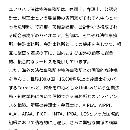
ユアサハラ法律特許事務所は、弁護士、弁理士、公認会
計士、税理士という異業種の専門家がそれぞれ中心とな
った法律部、特許部、商標意匠部、会計部から構成され
る総合事務所のパイオニア。各部は、それぞれ法律事務
所、特許事務所、会計事務所としての機能を有しつつ、相
互に緊密な連携の下に、国内および国外の顧客に総合
的、複合的なサービスを提供しています。
また、海外の法律事務所や特許事務所との国際的な連携
を重んじ、世界100カ国・16,000名以上の弁護士をカバー
するTerraLexと、欧州を中心としたUnilawという企業法
務・知財業務において信頼できる事務所とのアライアン
スを構築。所属の弁護士・弁理士は、AIPLA、AIPPI、
ALAI、APAA、FICPI、INTA、IPBA、LESといった国際的
組織において積極的に活躍し、さらに緊密な関係の構築