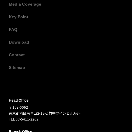
Media Coverage
Key Point
FAQ
Download
Contact
Sitemap
Head Office
〒107-0062
東京都港区南青山2-18-2 竹中ツインビルA-3F
TEL.03-5411-2202
Branch Office