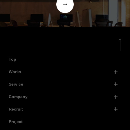
Top
Works
Service
Company
Recruit
Project