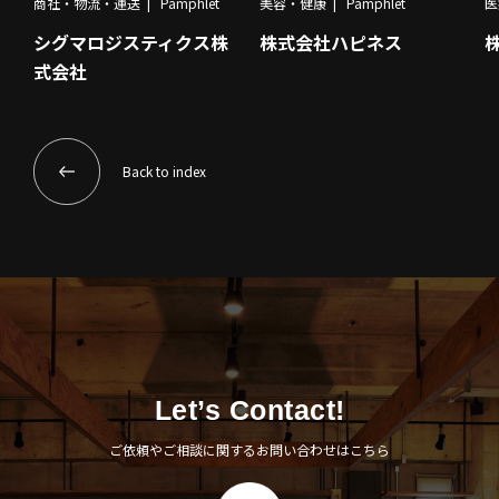
商社・物流・運送
Pamphlet
美容・健康
Pamphlet
医
シグマロジスティクス株
株式会社ハピネス
式会社
Back to index
Let’s Contact!
ご依頼やご相談に関するお問い合わせはこちら