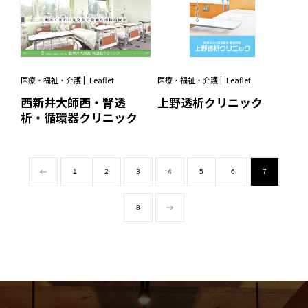
医療・福祉・介護
Leaflet
医療・福祉・介護
Leaflet
西新井大師西・腎透
上野透析クリニック
析・循環器クリニック
1
2
3
4
5
6
7
8