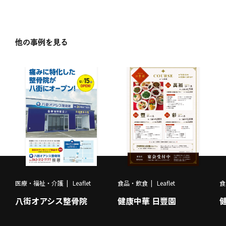
他の事例を見る
医療・福祉・介護
Leaflet
食品・飲食
Leaflet
食
八街オアシス整骨院
健康中華 日豐園