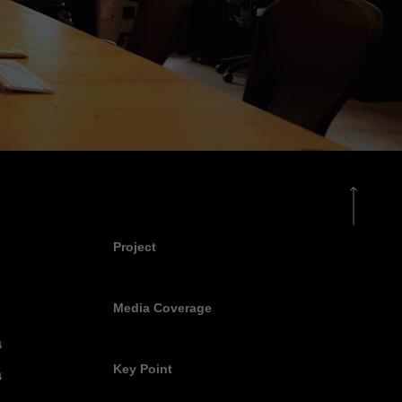
Project
Media Coverage
事
Key Point
事