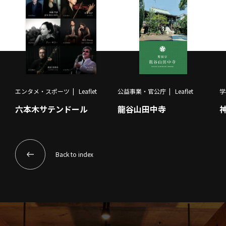
エンタメ・スポーツ
Leaflet
公益事業・官公庁
Leaflet
学
六本木サテンドール
龍谷山田中寺
Back to index