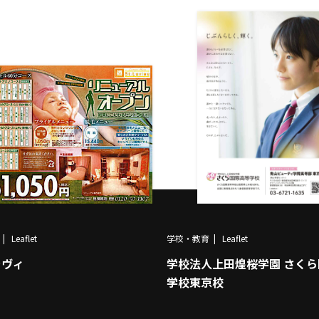
Leaflet
学校・教育
Leaflet
ラヴィ
学校法人上田煌桜学園 さく
学校東京校