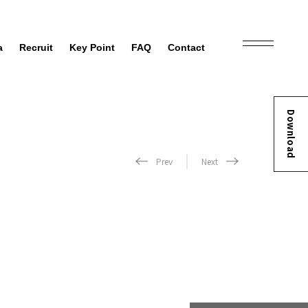
a
Recruit
Key Point
FAQ
Contact
Download
Prev
Next