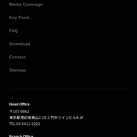
Media Coverage
Key Point
FAQ
Download
Contact
Sitemap
Head Office
〒107-0062
東京都港区南青山2-18-2 竹中ツインビルA-3F
TEL.03-5411-2202
Branch Office