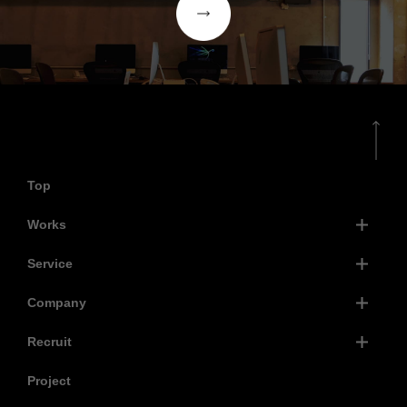
Top
Works
Service
Company
Recruit
Project