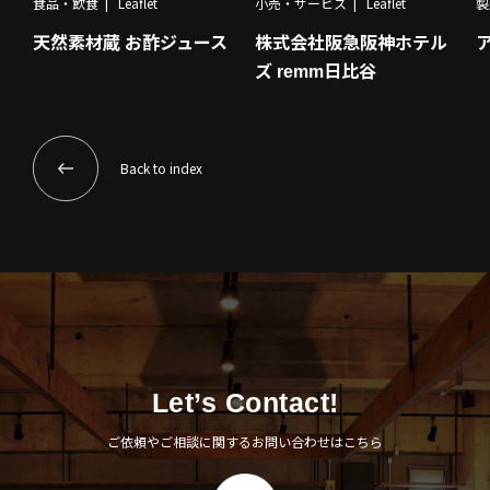
食品・飲食
Leaflet
小売・サービス
Leaflet
製
天然素材蔵 お酢ジュース
株式会社阪急阪神ホテル
ズ remm日比谷
Back to index
Let’s Contact!
ご依頼やご相談に関するお問い合わせはこちら