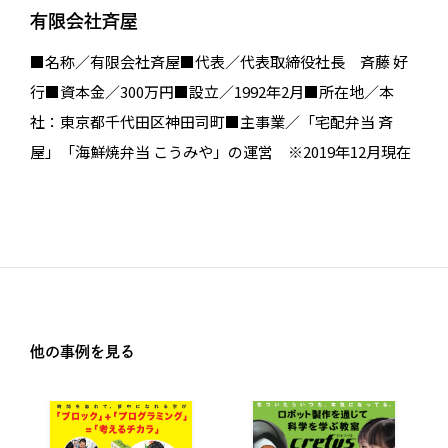
有限会社斉屋
■名称／有限会社斉屋■代表／代表取締役社長 斉藤 好
行■資本金／300万円■設立／1992年2月■所在地／本
社：東京都千代田区神田司町■主事業／「宅配弁当 斉
屋」「海鮮焼弁当 こうみや」の運営 ※2019年12月現在
他の事例を見る