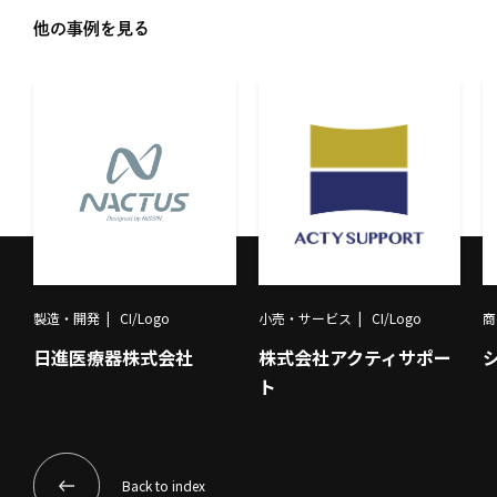
他の事例を見る
製造・開発
CI/Logo
小売・サービス
CI/Logo
商
日進医療器株式会社
株式会社アクティサポー
ト
Back to index