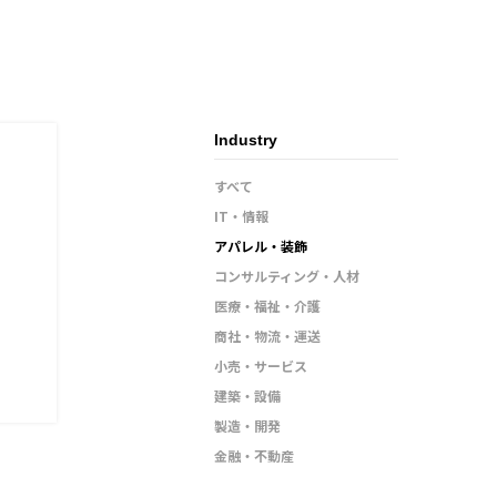
Industry
すべて
IT・情報
アパレル・装飾
コンサルティング・人材
医療・福祉・介護
商社・物流・運送
小売・サービス
建築・設備
製造・開発
金融・不動産