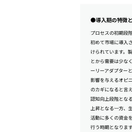
●導入期の特徴
プロセスの初期段
初めて市場に導入
けられています。
とから需要は少な
ーリーアダプター
影響を与えるオピ
のカギになると言
認知向上段階とな
上昇となる一方、
活動に多くの資金
行う時期となりま