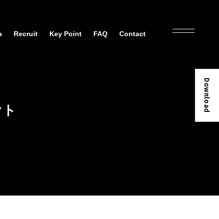
a
Recruit
Key Point
FAQ
Contact
Download
ント