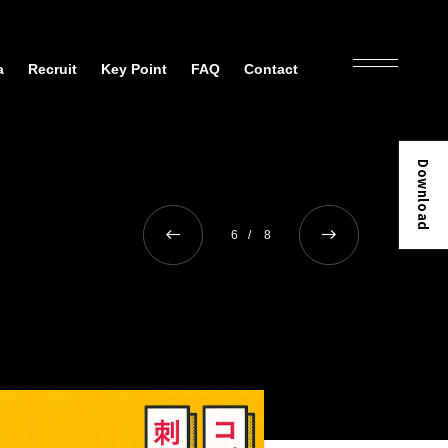
a
Recruit
Key Point
FAQ
Contact
Download
6
8